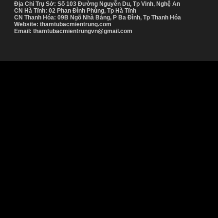
Địa Chỉ Trụ Sở: Số 103 Đường Nguyễn Du, Tp Vinh, Nghệ An
CN Hà Tĩnh: 02 Phan Đình Phùng, Tp Hà Tĩnh
CN Thanh Hóa: 09B Ngõ Nhà Bảng, P Ba Đình, Tp Thanh Hóa
Website: thamtubacmientrung.com
Email: thamtubacmientrungvn@gmail.com