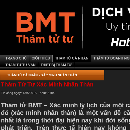
TRANG CHỦ
GIỚI THIỆU
THÁM TỬ CÁ NHÂN
THÁM TỬ DOANH NG
THÁM TỬ TƯ VẤN
THIẾT BỊ THÁM TỬ
THÁM TỬ CÁ NHÂN
> XÁC MINH NHÂN THÂN
Thám Tử Tư Xác Minh Nhân Thân
Tin đăng ngày: 13/5/2015 - Xem: 8184
Thám tử BMT – Xác minh lý lịch của một c
đó (xác minh nhân thân) là một vấn đề cần
nhất là trong thời đại hiện nay khi đời sốn
phát triển. Trên thực tế hiện nay không