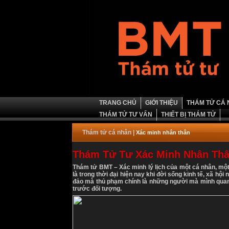
TRANG CHỦ
GIỚI THIỆU
THÁM TỬ CÁ
THÁM TỬ TƯ VẤN
THIẾT BỊ THÁM TỬ
Thám tử cá nhân
|
Xác minh nhân thân
Thám Tử Tư Xác Minh Nhân Th
Thám tử BMT – Xác minh lý lịch của một cá nhân, một 
là trong thời đại hiện nay khi đời sống kinh tế, xã hộ
đảo mà thủ phạm chính là những người mà mình quan hệ
trước đối tượng.