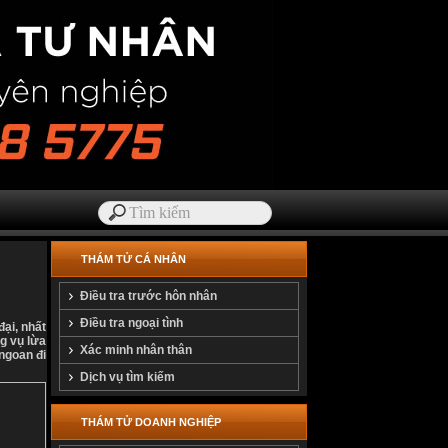
THÁM TỬ CÁ NHÂN
Điều tra trước hôn nhân
Điều tra ngoại tình
ại, nhất
ng vụ lừa
Xác minh nhân thân
ngoan đi
Dịch vụ tìm kiếm
THÁM TỬ DOANH NGHIỆP