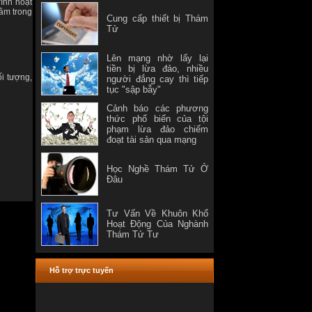
ình hoạt
tâm trong
Cung cấp thiết bị Thám
Tử
Lên mạng nhờ lấy lại
tiền bị lừa đảo, nhiều
ối tượng,
người đắng cay thì tiếp
tục "sập bẫy"
Cảnh báo các phương
thức phổ biến của tội
phạm lừa đảo chiếm
đoạt tài sản qua mạng
Học Nghề Thám Tử Ở
Đâu
Tư Vấn Về Khuôn Khổ
Hoạt Động Của Nghành
Thám Tử Tư
Hỗ trợ trực tuyến