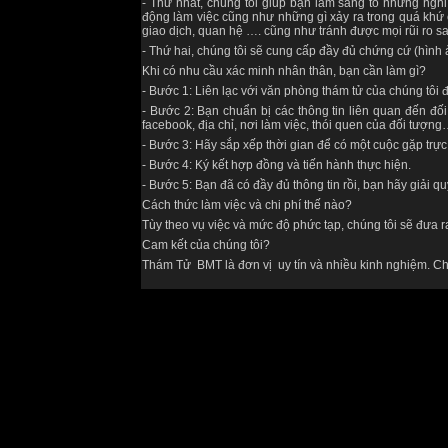
- Thứ nhất, chúng tôi giúp bạn làm sáng tỏ những nghi
động làm việc cũng như những gì xảy ra trong quá khứ 
giao dịch, quan hệ …. cũng như tránh được mọi rũi ro sa
- Thứ hai, chúng tôi sẽ cung cấp đầy đủ chứng cứ (hình
Khi có nhu cầu xác minh nhân thân, bạn cần làm gì?
- Bước 1: Liên lạc với văn phòng thám tử của chúng tôi
- Bước 2: Bạn chuẩn bị các thông tin liên quan đến đối
facebook, địa chỉ, nơi làm việc, thói quen của đối tượn
- Bước 3: Hãy sắp xếp thời gian để có một cuộc gặp trực
- Bước 4: Ký kết hợp đồng và tiến hành thực hiện.
- Bước 5: Bạn đã có đầy đủ thông tin rồi, bạn hãy giải q
Cách thức làm việc và chi phí thế nào?
Tùy theo vụ việc và mức độ phức tạp, chúng tôi sẽ đưa r
Cam kết của chúng tôi?
Thám Tử BMT là đơn vị uy tín và nhiều kinh nghiệm. Chú