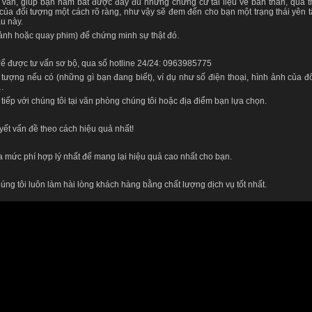
 vấn, giúp bạn nắm bắt được đầy đủ những chứng cứ tài liệu về bản thân, quá tr
của đối tượng một cách rõ ràng, như vậy sẽ đem đến cho bạn một trạng thái yên 
u này.
 ảnh hoặc quay phim) để chứng minh sự thật đó.
 để được tư vấn sơ bộ, qua số hotline 24/24: 0963985775
 tượng nếu có (những gì bạn đang biết), ví dụ như số điện thoại, hình ảnh của đ
g…
 tiếp với chúng tôi tại văn phòng chúng tôi hoặc địa điểm bạn lựa chọn.
uyết vấn đề theo cách hiệu quả nhất!
a mức phí hợp lý nhất để mang lại hiệu quả cao nhất cho bạn.
ng tôi luôn làm hài lòng khách hàng bằng chất lượng dịch vụ tốt nhất.