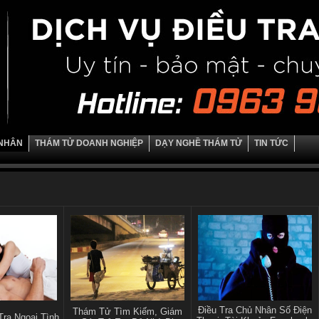
 NHÂN
THÁM TỬ DOANH NGHIỆP
DẠY NGHỀ THÁM TỬ
TIN TỨC
Điều Tra Chủ Nhân Số Điện
Thám Tử Tìm Kiếm, Giám
Tra Ngoại Tình