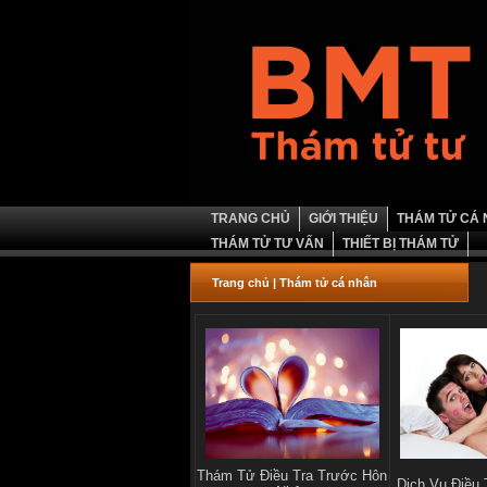
TRANG CHỦ
GIỚI THIỆU
THÁM TỬ CÁ
THÁM TỬ TƯ VẤN
THIẾT BỊ THÁM TỬ
Trang chủ
|
Thám tử cá nhân
Thám Tử Điều Tra Trước Hôn
Dịch Vụ Điều 