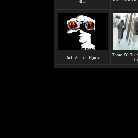
Nhân
Thám Tử Tư X
Dịch Vụ Tìm Người
Th