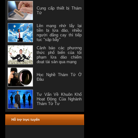
Cung cấp thiết bị Thám
Tử
Lên mạng nhờ lấy lại
tiền bị lừa đảo, nhiều
người đắng cay thì tiếp
tục "sập bẫy"
Cảnh báo các phương
thức phổ biến của tội
phạm lừa đảo chiếm
đoạt tài sản qua mạng
Học Nghề Thám Tử Ở
Đâu
Tư Vấn Về Khuôn Khổ
Hoạt Động Của Nghành
Thám Tử Tư
Hỗ trợ trực tuyến