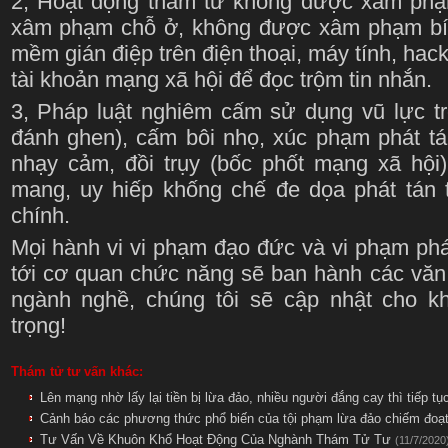
2, Hoạt động thám tử không được xâm phạ
xâm phạm chỗ ở, không được xâm phạm bí m
mềm gián điệp trên điện thoại, máy tính, hac
tài khoản mạng xã hội để đọc trộm tin nhắn.
3, Pháp luật nghiêm cấm sử dụng vũ lực tr
đánh ghen), cấm bôi nhọ, xúc phạm phát tán
nhạy cảm, đồi trụy (bốc phốt mạng xã hội
mang, uy hiếp khống chế đe dọa phát tán t
chính.
Mọi hành vi vi phạm đạo đức và vi phạm pháp 
tới cơ quan chức năng sẽ ban hành các văn
ngành nghề, chúng tôi sẽ cập nhật cho k
trọng!
Thám tử tư vấn khác:
Lên mạng nhờ lấy lại tiền bị lừa đảo, nhiều người đắng cay thì tiếp t
Cảnh báo các phương thức phổ biến của tội phạm lừa đảo chiếm đoạ
Tư Vấn Về Khuôn Khổ Hoạt Động Của Nghành Thám Tử Tư
(11/7/2020