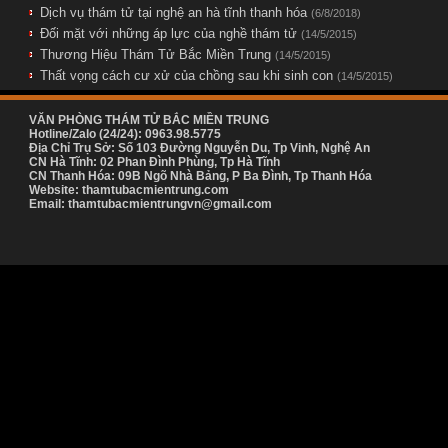
Dịch vụ thám tử tại nghệ an hà tĩnh thanh hóa
(6/8/2018)
Đối mặt với những áp lực của nghề thám tử
(14/5/2015)
Thương Hiệu Thám Tử Bắc Miền Trung
(14/5/2015)
Thất vọng cách cư xử của chồng sau khi sinh con
(14/5/2015)
VĂN PHÒNG THÁM TỬ BẮC MIỀN TRUNG
Hotline/Zalo (24/24): 0963.98.5775
Địa Chỉ Trụ Sở: Số 103 Đường Nguyễn Du, Tp Vinh, Nghệ An
CN Hà Tĩnh: 02 Phan Đình Phùng, Tp Hà Tĩnh
CN Thanh Hóa: 09B Ngõ Nhà Bảng, P Ba Đình, Tp Thanh Hóa
Website: thamtubacmientrung.com
Email: thamtubacmientrungvn@gmail.com