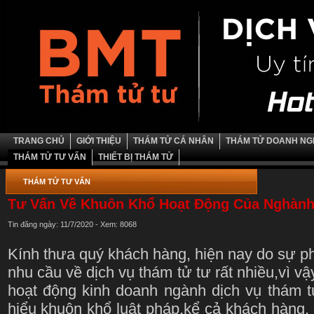
TRANG CHỦ
GIỚI THIỆU
THÁM TỬ CÁ NHÂN
THÁM TỬ DOANH NG
THÁM TỬ TƯ VẤN
THIẾT BỊ THÁM TỬ
THÁM TỬ TƯ VẤN
Tư Vấn Về Khuôn Khổ Hoạt Động Của Nghàn
Tin đăng ngày: 11/7/2020 - Xem: 8068
Kính thưa quý khách hàng, hiện nay do sự phá
nhu cầu về dịch vụ thám tử tư rất nhiều,vì vậ
hoạt động kinh doanh ngành dịch vụ thám
hiểu khuôn khổ luật pháp,kể cả khách hàng, 