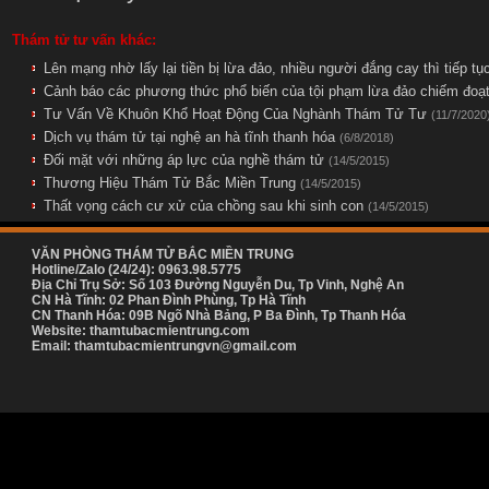
Thám tử tư vấn khác:
Lên mạng nhờ lấy lại tiền bị lừa đảo, nhiều người đắng cay thì tiếp t
Cảnh báo các phương thức phổ biến của tội phạm lừa đảo chiếm đoạ
Tư Vấn Về Khuôn Khổ Hoạt Động Của Nghành Thám Tử Tư
(11/7/2020
Dịch vụ thám tử tại nghệ an hà tĩnh thanh hóa
(6/8/2018)
Đối mặt với những áp lực của nghề thám tử
(14/5/2015)
Thương Hiệu Thám Tử Bắc Miền Trung
(14/5/2015)
Thất vọng cách cư xử của chồng sau khi sinh con
(14/5/2015)
VĂN PHÒNG THÁM TỬ BẮC MIỀN TRUNG
Hotline/Zalo (24/24): 0963.98.5775
Địa Chỉ Trụ Sở: Số 103 Đường Nguyễn Du, Tp Vinh, Nghệ An
CN Hà Tĩnh: 02 Phan Đình Phùng, Tp Hà Tĩnh
CN Thanh Hóa: 09B Ngõ Nhà Bảng, P Ba Đình, Tp Thanh Hóa
Website: thamtubacmientrung.com
Email: thamtubacmientrungvn@gmail.com