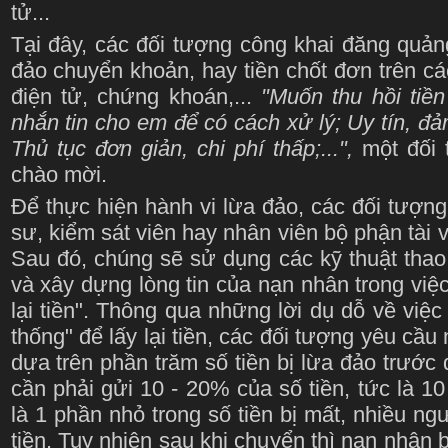
tử...
Tại đây, các đối tượng công khai đăng quảng 
đảo chuyển khoản, hay tiền chốt đơn trên c
điện tử, chứng khoán,...
"Muốn thu hồi tiền
nhắn tin cho em để có cách xử lý; Uy tín, đả
Thủ tục đơn giản, chi phí thấp;...",
một đối 
chào mời.
Để thực hiện hành vi lừa đảo, các đối tượng
sư, kiểm sát viên hay nhân viên bộ phận tài 
Sau đó, chúng sẽ sử dụng các kỹ thuật thao
và xây dựng lòng tin của nạn nhân trong việc
lại tiền". Thông qua những lời dụ dỗ về việc
thống" để lấy lại tiền, các đối tượng yêu cầ
dựa trên phần trăm số tiền bị lừa đảo trước đó
cần phải gửi 10 - 20% của số tiền, tức là 10 
là 1 phần nhỏ trong số tiền bị mất, nhiều ng
tiền. Tuy nhiên sau khi chuyển thì nạn nhân bị