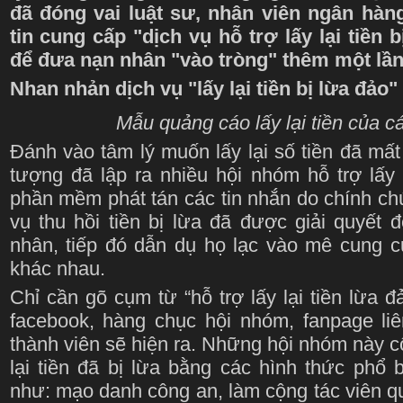
đã đóng vai luật sư, nhân viên ngân hàn
tin cung cấp "dịch vụ hỗ trợ lấy lại tiền 
để đưa nạn nhân "vào tròng" thêm một lần
Nhan nhản dịch vụ "lấy lại tiền bị lừa đảo
Mẫu quảng cáo lấy lại tiền của c
Đánh vào tâm lý muốn lấy lại số tiền đã mất 
tượng đã lập ra nhiều hội nhóm hỗ trợ lấy 
phần mềm phát tán các tin nhắn do chính chú
vụ thu hồi tiền bị lừa đã được giải quyết 
nhân, tiếp đó dẫn dụ họ lạc vào mê cung c
khác nhau.
Chỉ cần gõ cụm từ “hỗ trợ lấy lại tiền lừa đ
facebook, hàng chục hội nhóm, fanpage liê
thành viên sẽ hiện ra. Những hội nhóm này c
lại tiền đã bị lừa bằng các hình thức phổ 
như: mạo danh công an, làm cộng tác viên q