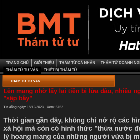
TRANG CHỦ
GIỚI THIỆU
THÁM TỬ CÁ NHÂN
THÁM TỬ DOANH NG
THÁM TỬ TƯ VẤN
THIẾT BỊ THÁM TỬ
THÁM TỬ TƯ VẤN
Lên mạng nhờ lấy lại tiền bị lừa đảo, nhiều ng
"sập bẫy"
Tin đăng ngày: 18/12/2023 - Xem: 6752
Thời gian gần đây, không chỉ nở rộ các h
xã hội mà còn có hình thức "thừa nước đ
lý hoang mang của những người vừa bị mấ