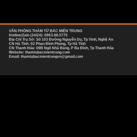
VĂN PHÒNG THÁM TỬ BẮC MIỀN TRUNG
Hotline/Zalo (24/24): 0963.98.5775
Địa Chỉ Trụ Sở: Số 103 Đường Nguyễn Du, Tp Vinh, Nghệ An
CN Hà Tĩnh: 02 Phan Đình Phùng, Tp Hà Tĩnh
CN Thanh Hóa: 09B Ngõ Nhà Bảng, P Ba Đình, Tp Thanh Hóa
Website: thamtubacmientrung.com
Email: thamtubacmientrungvn@gmail.com