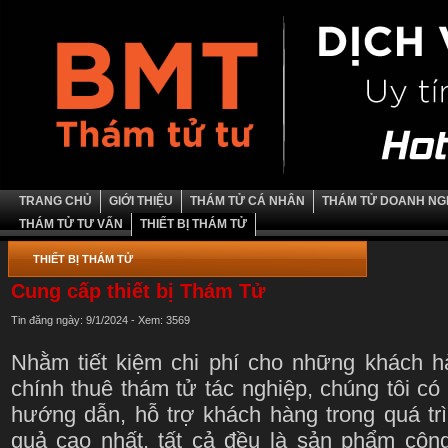
TRANG CHỦ
GIỚI THIỆU
THÁM TỬ CÁ NHÂN
THÁM TỬ DOANH NG
THÁM TỬ TƯ VẤN
THIẾT BỊ THÁM TỬ
THIẾT BỊ THÁM TỬ
Cung cấp thiết bị Thám Tử
Tin đăng ngày: 9/1/2024 - Xem: 3569
Nhằm tiết kiệm chi phí cho những khách hà
chính thuê thám tử tác nghiệp, chúng tôi có 
hướng dẫn, hỗ trợ khách hàng trong quá tr
quả cao nhất, tất cả đều là sản phẩm côn