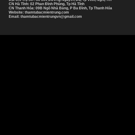
CN Hà Tĩnh: 02 Phan Đình Phùng, Tp Hà Tĩnh
CN Thanh Hóa: 09B Ngõ Nhà Bảng, P Ba Đình, Tp Thanh Hóa
Website: thamtubacmientrung.com
Email: thamtubacmientrungvn@gmail.com