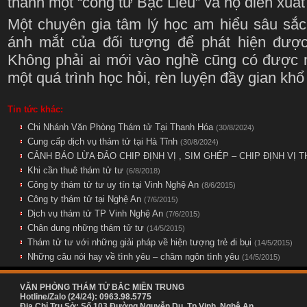
thành một “công tử Bạc Liêu” và họ diễn xuất
Một chuyên gia tâm lý học am hiểu sâu sắc
ánh mắt của đối tượng để phát hiện được
Không phải ai mới vào nghề cũng có được n
một quá trình học hỏi, rèn luyện đầy gian khổ
Tin tức khác:
Chi Nhánh Văn Phòng Thám tử Tại Thanh Hóa
(30/8/2024)
Cung cấp dịch vụ thám tử tại Hà Tĩnh
(30/8/2024)
CẢNH BÁO LỪA ĐẢO CHIP ĐỊNH VỊ , SIM GHÉP – CHIP ĐỊNH VỊ 
Khi cần thuê thám tử tư
(6/8/2018)
Công ty thám tử tư uy tín tại Vinh Nghệ An
(8/6/2015)
Công ty thám tử tại Nghệ An
(7/6/2015)
Dịch vụ thám tử TP Vinh Nghệ An
(7/6/2015)
Chân dung những thám tử tư
(14/5/2015)
Thám tử tư với những giải pháp về hiện tượng trẻ đi bụi
(14/5/2015)
Những câu nói hay về tình yêu – châm ngôn tình yêu
(14/5/2015)
VĂN PHÒNG THÁM TỬ BẮC MIỀN TRUNG
Hotline/Zalo (24/24): 0963.98.5775
Địa Chỉ Trụ Sở: Số 103 Đường Nguyễn Du, Tp Vinh, Nghệ An