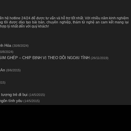
iên hệ hotline 24/24 để được tư vấn và hỗ trợ tốt nhất. Với nhiều năm kinh nghiệm
úng tôi được đào tạo bài bản, chuyên nghiệp, thám tử nghệ an cam kết mang lại
 hợp lý nhất đến với quý khách!
anh Hóa
(30/8/2024)
0/8/2024)
SIM GHÉP – CHIP ĐỊNH VỊ THEO DÕI NGOẠI TÌNH
(26/11/2019)
ệ An
(8/6/2015)
015)
 tượng trẻ đi bụi
(14/5/2015)
ngôn tình yêu
(14/5/2015)