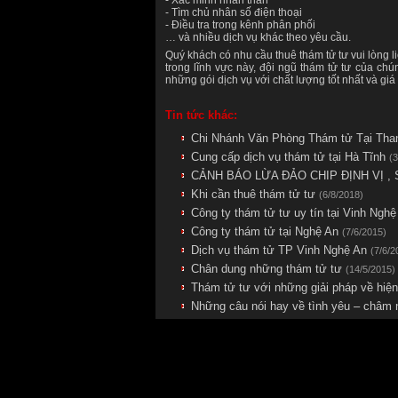
- Xác minh nhân thân
- Tìm chủ nhân số điện thoại
- Điều tra trong kênh phân phối
… và nhiều dịch vụ khác theo yêu cầu.
Quý khách có nhu cầu thuê thám tử tư vui lòng l
trong lĩnh vực này, đội ngũ thám tử tư của ch
những gói dịch vụ với chất lượng tốt nhất và giá
Tin tức khác:
Chi Nhánh Văn Phòng Thám tử Tại Th
Cung cấp dịch vụ thám tử tại Hà Tĩnh
(3
CẢNH BÁO LỪA ĐẢO CHIP ĐỊNH VỊ , 
Khi cần thuê thám tử tư
(6/8/2018)
Công ty thám tử tư uy tín tại Vinh Ngh
Công ty thám tử tại Nghệ An
(7/6/2015)
Dịch vụ thám tử TP Vinh Nghệ An
(7/6/2
Chân dung những thám tử tư
(14/5/2015)
Thám tử tư với những giải pháp về hiện
Những câu nói hay về tình yêu – châm 