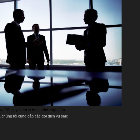
vụ Công ty thám tử tư tại Vinh Nghệ An
, chúng tôi cung cấp các gói dịch vụ sau: