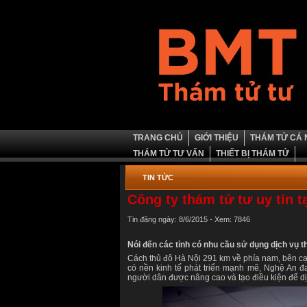
TRANG CHỦ
GIỚI THIỆU
THÁM TỬ CÁ
THÁM TỬ TƯ VẤN
THIẾT BỊ THÁM TỬ
TIN TỨC
Công ty thám tử tư uy tín t
Tin đăng ngày: 8/6/2015 - Xem: 7846
Nói đến các tỉnh có nhu cầu sử dụng dịch vụ 
Cách thủ đô Hà Nội 291 km về phía nam, bên cạn
có nền kinh tế phát triển mạnh mẽ, Nghệ An đa
người dân được nâng cao và tạo điều kiện để dịc