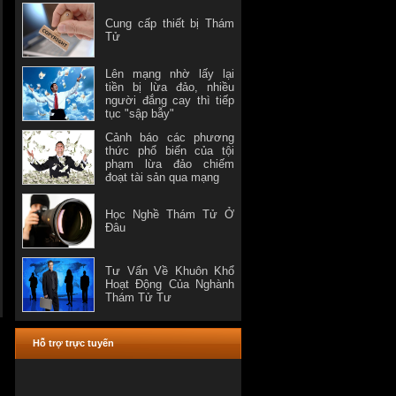
Cung cấp thiết bị Thám
Tử
Lên mạng nhờ lấy lại
tiền bị lừa đảo, nhiều
người đắng cay thì tiếp
tục "sập bẫy"
Cảnh báo các phương
thức phổ biến của tội
phạm lừa đảo chiếm
đoạt tài sản qua mạng
Học Nghề Thám Tử Ở
Đâu
Tư Vấn Về Khuôn Khổ
Hoạt Động Của Nghành
Thám Tử Tư
Hỗ trợ trực tuyến